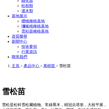
綠化苗
松柏類
灌木類
基地展示
櫻桃種植基地
獼猴桃種植基地
雲杉苗種植基地
資質榮譽
新聞中心
技術要領
行業資訊
聯系我們
主頁
>
產品中心
>
果樹苗
> 雪松苗
雪松苗
雪松是松科雪松屬植物。常綠喬木，樹冠尖塔形，大枝平展，