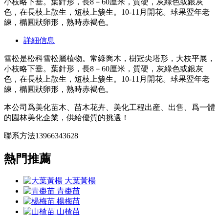
小枝略下垂。葉針形，長8－60厘米，質硬，灰綠色或銀灰
色，在長枝上散生，短枝上簇生。10-11月開花。球果翌年老
練，橢圓狀卵形，熟時赤褐色。
詳細信息
雪松是松科雪松屬植物。常綠喬木，樹冠尖塔形，大枝平展，
小枝略下垂。葉針形，長8－60厘米，質硬，灰綠色或銀灰
色，在長枝上散生，短枝上簇生。10-11月開花。球果翌年老
練，橢圓狀卵形，熟時赤褐色。
本公司爲美化苗木、苗木花卉、美化工程出産、出售、爲一體
的園林美化企業，供給優質的挑選！
聯系方法13966343628
熱門推薦
大葉黃楊
青棗苗
楊梅苗
山楂苗