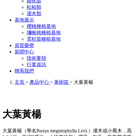
綠化苗
松柏類
灌木類
基地展示
櫻桃種植基地
獼猴桃種植基地
雲杉苗種植基地
資質榮譽
新聞中心
技術要領
行業資訊
聯系我們
主頁
>
產品中心
>
果樹苗
> 大葉黃楊
大葉黃楊
大葉黃楊（學名Buxus megistophylla Levl.）灌木或小喬木，高