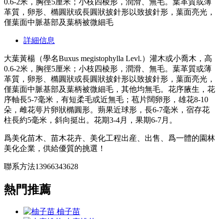
0.6-2米，胸徑5厘米；小枝四棱形，潤滑、無毛。葉革質或薄
革質，卵形、橢圓狀或長圓狀披針形以致披針形，葉面亮光，
僅葉面中脈基部及葉柄被微細毛
詳細信息
大葉黃楊（學名Buxus megistophylla Levl.）灌木或小喬木，高
0.6-2米，胸徑5厘米；小枝四棱形，潤滑、無毛。葉革質或薄
革質，卵形、橢圓狀或長圓狀披針形以致披針形，葉面亮光，
僅葉面中脈基部及葉柄被微細毛，其他均無毛。花序腋生，花
序軸長5-7毫米，有短柔毛或近無毛；苞片闊卵形，雄花8-10
朵，雌花萼片卵狀橢圓形。蒴果近球形，長6-7毫米，宿存花
柱長約5毫米，斜向挺出。花期3-4月，果期6-7月。
爲美化苗木、苗木花卉、美化工程出産、出售、爲一體的園林
美化企業，供給優質的挑選！
聯系方法13966343628
熱門推薦
柚子苗