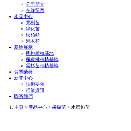
公司簡介
在線留言
產品中心
果樹苗
綠化苗
松柏類
灌木類
基地展示
櫻桃種植基地
獼猴桃種植基地
雲杉苗種植基地
資質榮譽
新聞中心
技術要領
行業資訊
聯系我們
主頁
>
產品中心
>
果樹苗
> 水蜜桃苗