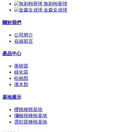
無刺枸骨球
金森女貞球
關於我們
公司簡介
在線留言
產品中心
果樹苗
綠化苗
松柏類
灌木類
基地展示
櫻桃種植基地
獼猴桃種植基地
雲杉苗種植基地