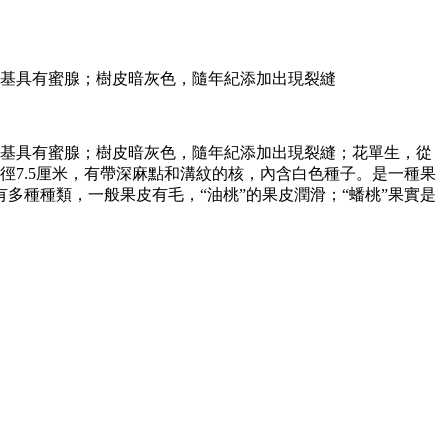
葉基具有蜜腺；樹皮暗灰色，隨年紀添加出現裂縫
葉基具有蜜腺；樹皮暗灰色，隨年紀添加出現裂縫；花單生，從
7.5厘米，有帶深麻點和溝紋的核，內含白色種子。是一種果
種種類，一般果皮有毛，“油桃”的果皮潤滑；“蟠桃”果實是