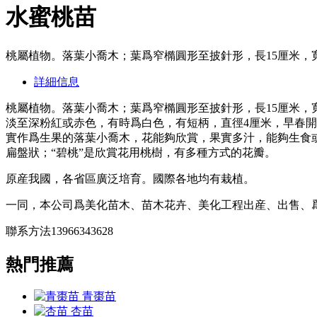
水蜜桃苗
桃屬植物。落葉小喬木；葉爲窄橢圓形至披針形，長15厘米，
詳細信息
桃屬植物。落葉小喬木；葉爲窄橢圓形至披針形，長15厘米，
淡至深粉紅或赤色，有時爲白色，有短柄，直徑4厘米，早春開
實作爲生果的落葉小喬木，花能夠欣賞，果實多汁，能夠生食或
扁盤狀；“碧桃”是欣賞花用桃樹，有多種方式的花瓣。
原産我國，各省區廣泛培育。國際各地均有栽植。
一同，本公司爲美化苗木、苗木花卉、美化工程出産、出售、
聯系方法13966343628
熱門推薦
青棗苗
杏苗