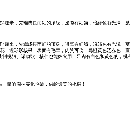
寬4厘米，先端成長而細的頂級，邊際有細齒，暗綠色有光澤，
寬4厘米，先端成長而細的頂級，邊際有細齒，暗綠色有光澤，
花；近球形核果，表面有毛茸，肉質可食，爲橙黃色泛赤色，直徑
制桃脯、罐頭號，核仁也能夠食用。果肉有白色和黃色的，桃有多
爲一體的園林美化企業，供給優質的挑選！