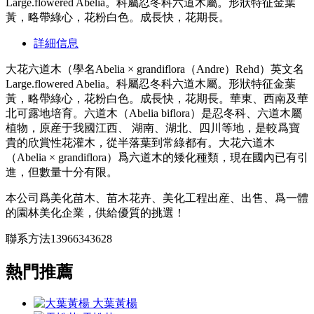
Large.flowered Abelia。科屬忍冬科六道木屬。形狀特征金葉
黃，略帶綠心，花粉白色。成長快，花期長。
詳細信息
大花六道木（學名Abelia × grandiflora（Andre）Rehd）英文名
Large.flowered Abelia。科屬忍冬科六道木屬。形狀特征金葉
黃，略帶綠心，花粉白色。成長快，花期長。華東、西南及華
北可露地培育。六道木（Abelia biflora）是忍冬科、六道木屬
植物，原産于我國江西、 湖南、湖北、四川等地，是較爲寶
貴的欣賞性花灌木，從半落葉到常綠都有。大花六道木
（Abelia × grandiflora）爲六道木的矮化種類，現在國內已有引
進，但數量十分有限。
本公司爲美化苗木、苗木花卉、美化工程出産、出售、爲一體
的園林美化企業，供給優質的挑選！
聯系方法13966343628
熱門推薦
大葉黃楊