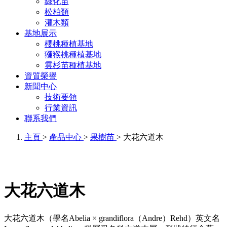
綠化苗
松柏類
灌木類
基地展示
櫻桃種植基地
獼猴桃種植基地
雲杉苗種植基地
資質榮譽
新聞中心
技術要領
行業資訊
聯系我們
主頁
>
產品中心
>
果樹苗
> 大花六道木
大花六道木
大花六道木（學名Abelia × grandiflora（Andre）Rehd）英文名